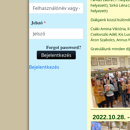
helyezett), Sirkó Léna (
helyezett)
Diákjaink közül különdí
Jelszó
Csáki Amina Viktória, 
Cselovszki Adél, Kis Lu
Áron Szabolcs, Annus 
Forgot password?
Gratulálunk minden díj
Bejelentkezés
Felhasználói fiók menüje
Bejelentkezés
2022.10.28. 