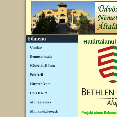
Ugrás a tartalomra
Főmenü
Határtalanul
Címlap
Bemutatkozás
Közzétételi lista
Felvételi
Hírarchívum
COVID-19
Munkatársak
Munkaközösségek
Projekt címe: Bakancs