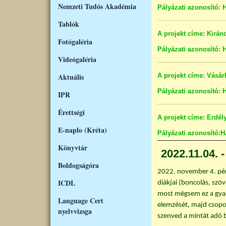
Nemzeti Tudós Akadémia
Pályázati azonosító: 
Tablók
A projekt címe: Kirán
Fotógaléria
Pályázati azonosító: 
Videógaléria
Aktuális
A projekt címe: Vásár
Pályázati azonosító:
IPR
Érettségi
A projekt címe: Erdél
E-naplo (Kréta)
Pályázati azonosító:
Könyvtár
2022.11.04. 
Boldogságóra
2022. november 4. pé
ICDL
diákjai (boncolás, szöv
most mégsem ez a gyako
Language Cert
elemzését, majd csopor
nyelvvizsga
szenved a mintát adó 