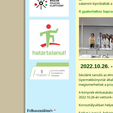
valamint kipróbálták a 
A gyakorlathoz kapcs
2022.10.26. 
Iskolánk tanulói az el
Gyermekkönyvtár által 
megismerhettek a progr
A könyvek elolvasásáva
2022.10.26-án vettünk 
Korosztályukban helyez
Felhasználónév
Farkas Laura (1. helyez