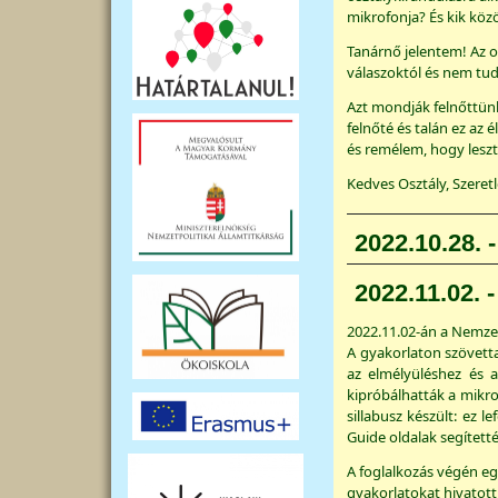
mikrofonja? És kik köz
Tanárnő jelentem! Az o
válaszoktól és nem t
Azt mondják felnőttünk
felnőté és talán ez az 
és remélem, hogy les
Kedves Osztály, Szeretl
2022.10.28. 
2022.11.02. 
2022.11.02-án a Nemze
A gyakorlaton szövetta
az elmélyüléshez és 
kipróbálhatták a mikr
sillabusz készült: ez l
Guide oldalak segített
A foglalkozás végén e
gyakorlatokat hivatott