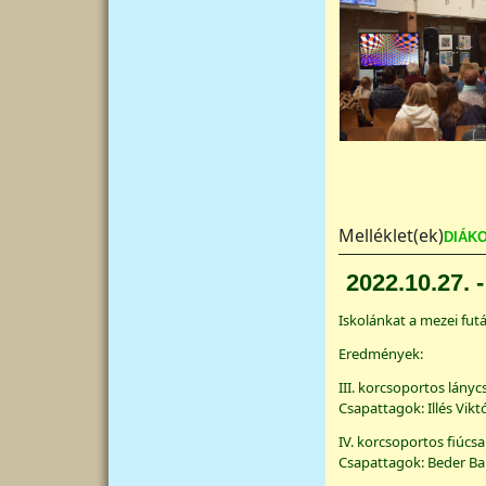
Melléklet(ek)
DIÁKO
2022.10.27. 
Iskolánkat a mezei fut
Eredmények:
III. korcsoportos lányc
Csapattagok: Illés Vikt
IV. korcsoportos fiúcsap
Csapattagok: Beder Bar