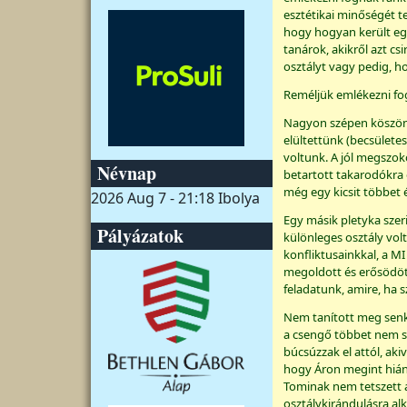
esztétikai minőségét t
hogy hogyan került egy
tanárok, akikről azt c
osztályt vagy pedig, h
Reméljük emlékezni fog
Nagyon szépen köszönj
elültettünk (becsületes
voltunk. A jól megszok
Névnap
betartott takarodókra
még egy kicsit többet 
2026 Aug 7 - 21:18
Ibolya
Egy másik pletyka szer
Pályázatok
különleges osztály volt
konfliktusainkkal, a M
megoldott és erősödött
feladatunk, amire, ha s
Nem tanított meg senki
a csengő többet nem 
búcsúzzak el attól, aki
hogy Áron megint hiány
Tominak nem tetszett a
osztálykirándulásra alk