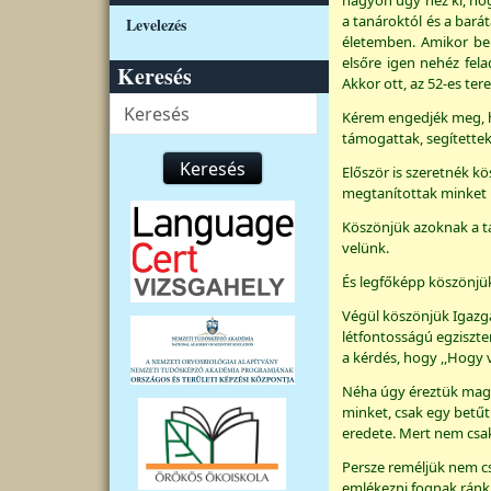
nagyon úgy néz ki, hog
a tanároktól és a bará
Levelezés
életemben. Amikor bel
elsőre igen nehéz fel
Keresés
Akkor ott, az 52-es ter
Keresés
Kérem engedjék meg, ho
támogattak, segítette
Keresés
Először is szeretnék kö
megtanítottak minket ír
Köszönjük azoknak a t
velünk.
És legfőképp köszönj
Végül köszönjük Igazga
létfontosságú egziszte
a kérdés, hogy ,,Hogy
Néha úgy éreztük magu
minket, csak egy betűt
eredete. Mert nem csak
Persze reméljük nem cs
emlékezni fognak ránk 