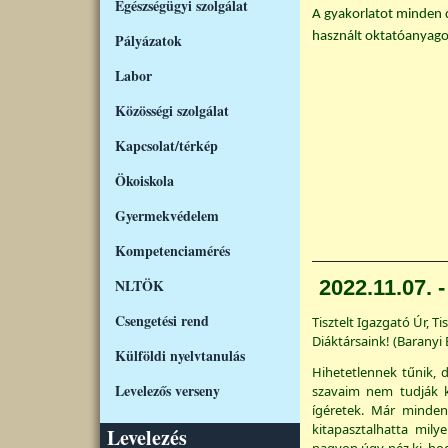
Egészségügyi szolgálat
A gyakorlatot minden 
használt oktatóanyagok
Pályázatok
Labor
Közösségi szolgálat
Kapcsolat/térkép
Ökoiskola
Gyermekvédelem
Kompetenciamérés
NLTÖK
2022.11.07. 
Csengetési rend
Tisztelt Igazgató Úr, T
Diáktársaink! (Baranyi
Külföldi nyelvtanulás
Hihetetlennek tűnik, d
Levelezős verseny
szavaim nem tudják ki
ígéretek. Már minden
kitapasztalhatta mily
Levelezés