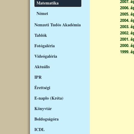
2007. áp
Matematika
2006. áp
Német
2005. áp
2004. áp
Nemzeti Tudós Akadémia
2003. áp
2002. áp
Tablók
2001. áp
Fotógaléria
2000. áp
1999. áp
Videógaléria
Aktuális
IPR
Érettségi
E-naplo (Kréta)
Könyvtár
Boldogságóra
ICDL