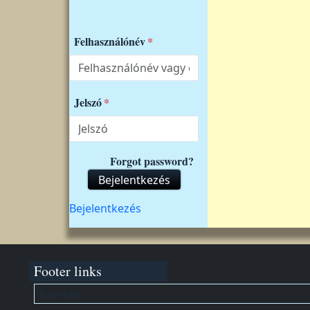
Felhasználónév
Jelszó
Forgot password?
Bejelentkezés
Felhasználói fiók menüje
Bejelentkezés
Footer links
Kapcsolat