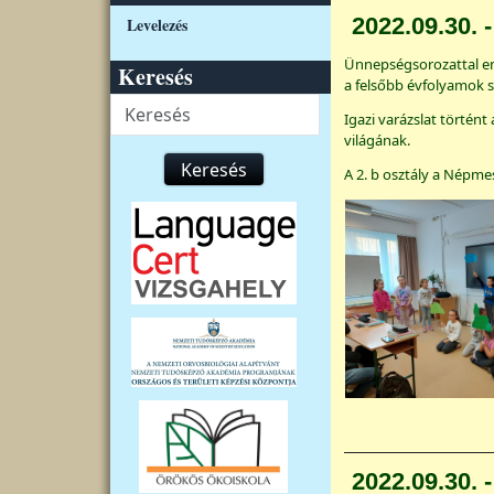
2022.09.30.
Levelezés
Ünnepségsorozattal em
Keresés
a felsőbb évfolyamok 
Keresés
Igazi varázslat történ
világának.
Keresés
A 2. b osztály a Népme
2022.09.30. -