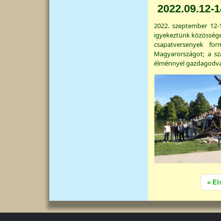
2022.09.12-1
2022. szeptember 12-1
igyekeztünk közösséget
csapatversenyek fo
Magyarországot; a sz
élménnyel gazdagodva 
Oldalszámozás
Első
« El