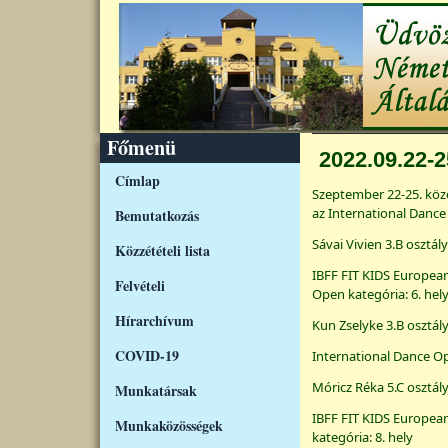
Ugrás a tartalomra
Főmenü
2022.09.22-2
Címlap
Szeptember 22-25. köz
az International Dance
Bemutatkozás
Sávai Vivien 3.B osztál
Közzétételi lista
IBFF FIT KIDS Europe
Felvételi
Open kategória: 6. hel
Hírarchívum
Kun Zselyke 3.B osztál
COVID-19
International Dance Op
Móricz Réka 5.C osztál
Munkatársak
IBFF FIT KIDS Europe
Munkaközösségek
kategória: 8. hely