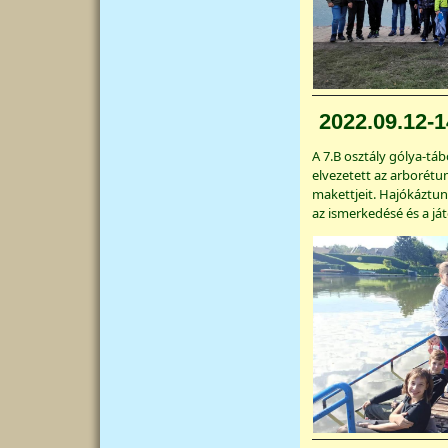
2022.09.12-1
A 7.B osztály gólya-táb
elvezetett az arborétu
makettjeit. Hajókáztu
az ismerkedésé és a ját