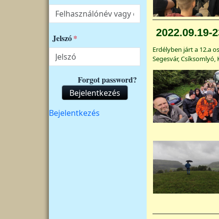
2022.09.19-23
Jelszó
Erdélyben járt a 12.a o
Segesvár, Csíksomlyó,
Forgot password?
Bejelentkezés
Felhasználói fiók menüje
Bejelentkezés