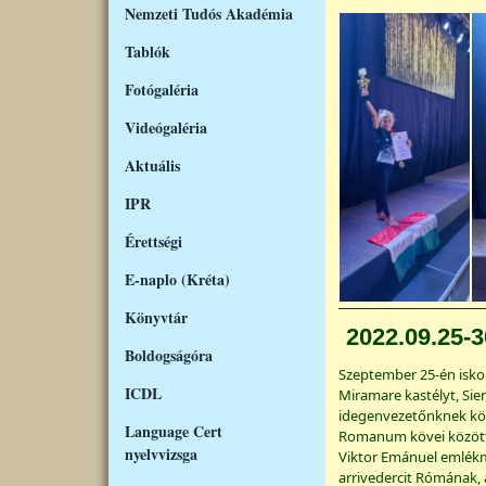
Nemzeti Tudós Akadémia
Tablók
Fotógaléria
Videógaléria
Aktuális
IPR
Érettségi
E-naplo (Kréta)
Könyvtár
2022.09.25-3
Boldogságóra
Szeptember 25-én iskol
ICDL
Miramare kastélyt, Si
idegenvezetőnknek kö
Language Cert
Romanum kövei között, l
nyelvvizsga
Viktor Emánuel emlékmű
arrivedercit Rómának,