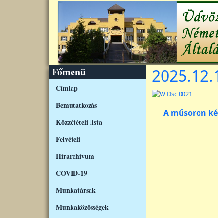
Ugrás a tartalomra
Főmenü
2025.12.1
Címlap
Kép
Bemutatkozás
A műsoron kés
Közzétételi lista
Felvételi
Hírarchívum
COVID-19
Munkatársak
Munkaközösségek