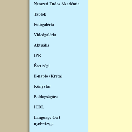
Nemzeti Tudós Akadémia
Tablók
Fotógaléria
Videógaléria
Aktuális
IPR
Érettségi
E-naplo (Kréta)
Könyvtár
Boldogságóra
ICDL
Language Cert
nyelvvizsga