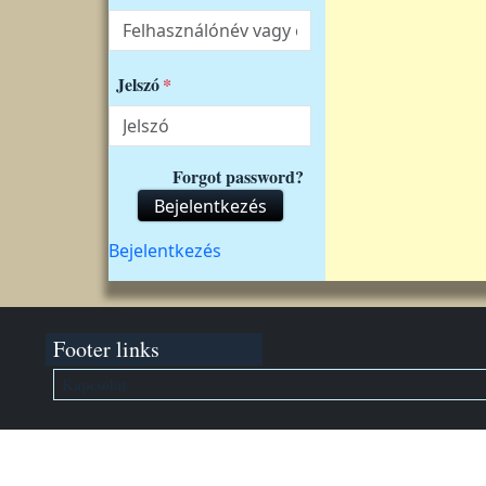
Jelszó
Forgot password?
Bejelentkezés
Felhasználói fiók menüje
Bejelentkezés
Footer links
Kapcsolat