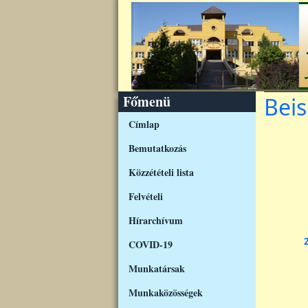
Ugrás a tartalomra
Főmenü
Beis
Címlap
Bemutatkozás
Közzétételi lista
Felvételi
Hírarchívum
2
COVID-19
Munkatársak
Munkaközösségek