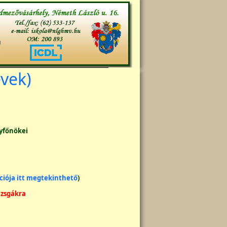
évek)
yfőnökei
ciója itt megtekinthető
)
izsgákra