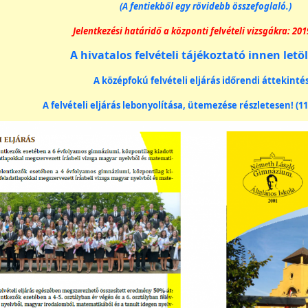
(A fentiekből egy rövidebb összefoglaló.)
Jelentkezési határidő a központi felvételi vizsgákra: 201
A hivatalos felvételi tájékoztató innen letö
A középfokú felvételi eljárás időrendi áttekinté
A felvételi eljárás lebonyolítása, ütemezése részletesen! (11/2