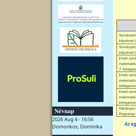
Természett
képzéssel 
Természett
képzéssel 
Emelt szint
matematika
7. évfolya
Emelt szin
matematika
évfolyamm
Emelt szint
matematika
évfolyamm
Hátrányos 
Névnap
Programja 
2026 Aug 4 - 16:56
Az e
Domonkos, Dominika