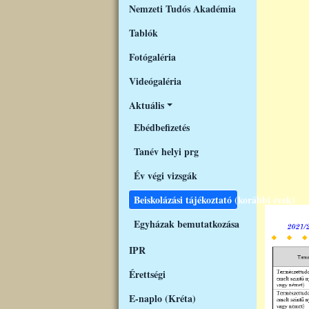
Nemzeti Tudós Akadémia
Tablók
Fotógaléria
Videógaléria
Aktuális
Ebédbefizetés
Tanév helyi prg
Év végi vizsgák
Beiskolázási tájékoztató (korábbi évek)
Egyházak bemutatkozása
IPR
Érettségi
E-naplo (Kréta)