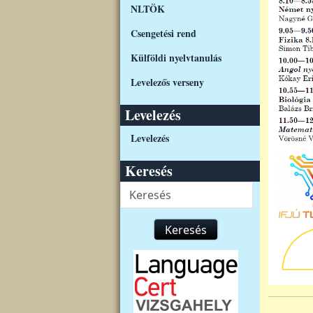
NLTÖK
Csengetési rend
Külföldi nyelvtanulás
Levelezős verseny
Levelezés
Levelezés
Keresés
Keresés
Keresés