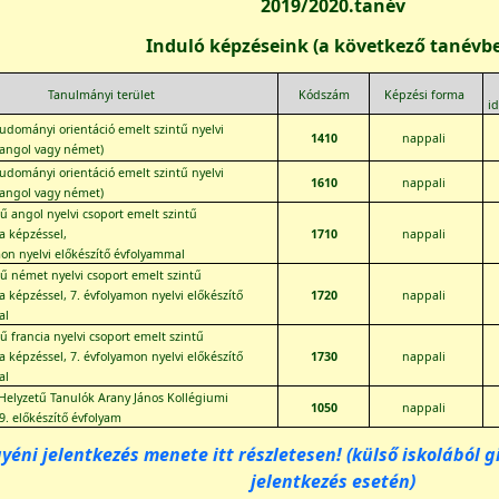
2019/2020.tanév
Induló képzéseink (a következő tanévb
Tanulmányi terület
Kódszám
Képzési forma
id
udományi orientáció emelt szintű nyelvi
1410
nappali
(angol vagy német)
udományi orientáció emelt szintű nyelvi
1610
nappali
(angol vagy német)
ű angol nyelvi csoport emelt szintű
 képzéssel,
1710
nappali
mon nyelvi előkészítő évfolyammal
tű német nyelvi csoport emelt szintű
 képzéssel, 7. évfolyamon nyelvi előkészítő
1720
nappali
al
ű francia nyelvi csoport emelt szintű
 képzéssel, 7. évfolyamon nyelvi előkészítő
1730
nappali
al
Helyzetű Tanulók Arany János Kollégiumi
1050
nappali
9. előkészítő évfolyam
gyéni jelentkezés menete itt részletesen! (külső iskolából
jelentkezés esetén)