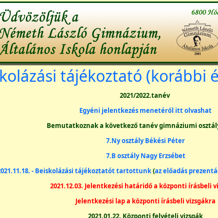
kolázási tájékoztató (korábbi 
2021/2022.tanév
Egyéni jelentkezés menetéről itt olvashat
Bemutatkoznak a következő tanév gimnáziumi osztál
7.Ny osztály Békési Péter
7.B osztály Nagy Erzsébet
021.11.18. - Beiskolázási tájékoztatót tartottunk
(
az előadás prezentá
2021.12.03. Jelentkezési határidő a központi írásbeli v
Jelentkezési lap a központi írásbeli vizsgákra
2021.01.22. Központi felvételi vizsgák