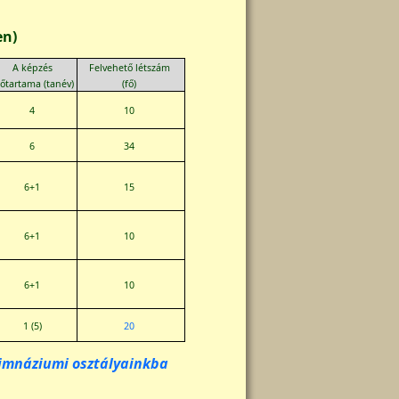
en)
A képzés
Felvehető létszám
őtartama (tanév)
(fő)
4
10
6
34
6+1
15
6+1
10
6+1
10
1 (5)
20
 gimnáziumi osztályainkba