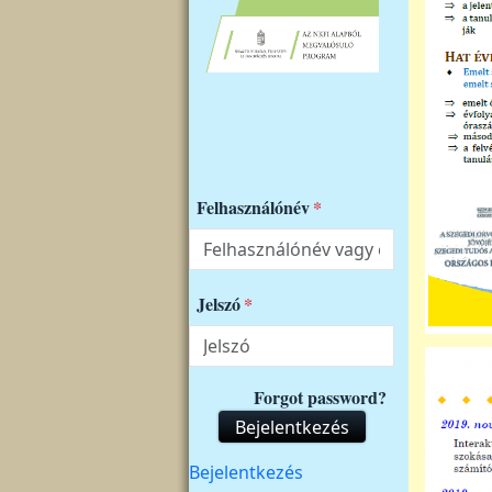
Felhasználónév
Jelszó
Forgot password?
Bejelentkezés
Felhasználói fiók menüje
Bejelentkezés