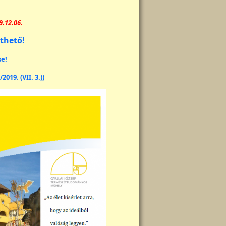
9.12.06.
lthető!
se!
019. (VII. 3.))