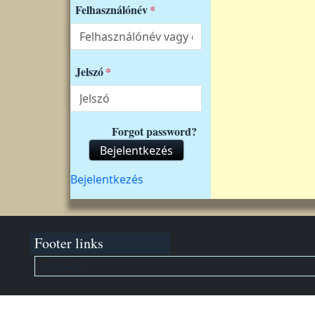
Felhasználónév
Jelszó
Forgot password?
Bejelentkezés
Felhasználói fiók menüje
Bejelentkezés
Footer links
Kapcsolat