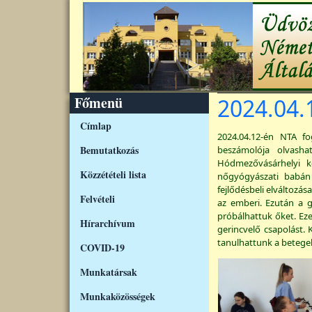
Ugrás a tartalomra
Főmenü
2024.04.1
Címlap
2024.04.12-én NTA fog
Bemutatkozás
beszámolója olvash
Hódmezővásárhelyi kó
Közzétételi lista
nőgyógyászati babán
fejlődésbeli elváltoz
Felvételi
az emberi. Ezután a 
próbálhattuk őket. Eze
Hírarchívum
gerincvelő csapolást
tanulhattunk a betegel
COVID-19
Munkatársak
Munkaközösségek