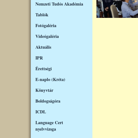
Nemzeti Tudós Akadémia
Tablók
Fotógaléria
Videógaléria
Aktuális
IPR
Érettségi
E-naplo (Kréta)
Könyvtár
Boldogságóra
ICDL
Language Cert
nyelvvizsga