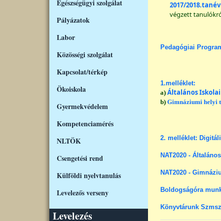
Egészségügyi szolgálat
2017/2018.tané
végzett tanulókró
Pályázatok
Labor
Pedagógiai Program
Közösségi szolgálat
Kapcsolat/térkép
1.melléklet:
Ökoiskola
Általános Iskolai
a)
b)
Gimnáziumi helyi t
Gyermekvédelem
Kompetenciamérés
2. melléklet: Digitál
NLTÖK
NAT2020 - Általános 
Csengetési rend
NAT2020 - Gimnáziu
Külföldi nyelvtanulás
Boldogságóra munk
Levelezős verseny
Könyvtárunk Szmsz
Levelezés