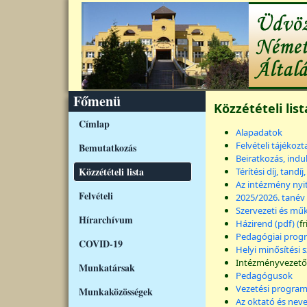
Ugrás a tartalomra
Főmenü
Közzétételi list
Címlap
Alapadatok
Felvételi tájékozt
Bemutatkozás
Beiratkozás, indu
Közzétételi lista
Térítési díj, tandí
Az intézmény nyi
Felvételi
2025/2026. tané
Szervezeti és mű
Hírarchívum
Házirend (pdf) (
fr
Pedagógiai prog
COVID-19
Helyi minősítési 
Intézményvezető
Munkatársak
Pedagógusok
Vezetési program 
Munkaközösségek
Az oktató és nev