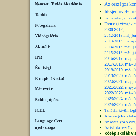
Nemzeti Tudós Akadémia
Az országos ko
Idegen nyelvi m
Tablók
Kimaradás, évismét
Érettségi vizsgák 
Fotógaléria
2006-2012,
Videógaléria
2012/2013. máj-jú
2013/2014. máj.-jú
Aktuális
2014/2015. máj.-jú
2015/2016. máj.-jú
IPR
2016/2017. máj.-j
2017/2018. máj-jú
Érettségi
2018/2019. máj-jú
2019/2020. máj-jú
E-naplo (Kréta)
2020/2021. máj-jú
2021/2022. máj-jú
Könyvtár
2022/2023. máj-jú
Boldogságóra
2023/2024. máj-jú
2024/2025. máj-jú
ICDL
Tanórán kívüli fog
A hétvégi házi fela
Language Cert
Az osztályozó vizs
nyelvvizsga
Az iskola osztályai
Középiskolák vis