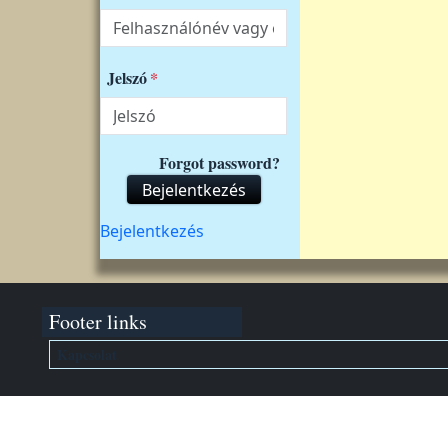
Jelszó
Forgot password?
Bejelentkezés
Felhasználói fiók menüje
Bejelentkezés
Footer links
Kapcsolat