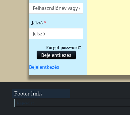
Jelszó
Forgot password?
Bejelentkezés
Felhasználói fiók menüje
Bejelentkezés
Footer links
Kapcsolat