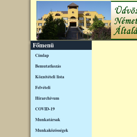
Ugrás a tartalomra
Főmenü
Címlap
Bemutatkozás
Közzétételi lista
Felvételi
Hírarchívum
COVID-19
Munkatársak
Munkaközösségek