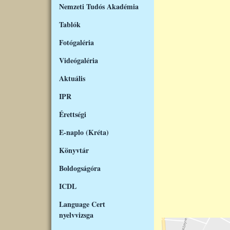
Nemzeti Tudós Akadémia
Tablók
Fotógaléria
Videógaléria
Aktuális
IPR
Érettségi
E-naplo (Kréta)
Könyvtár
Boldogságóra
ICDL
Language Cert
nyelvvizsga