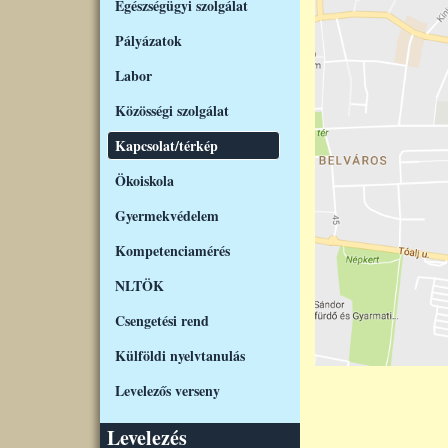
Egészségügyi szolgálat
Pályázatok
Labor
Közösségi szolgálat
Kapcsolat/térkép
Ökoiskola
Gyermekvédelem
Kompetenciamérés
NLTÖK
Csengetési rend
Külföldi nyelvtanulás
Levelezős verseny
Levelezés